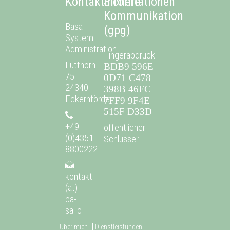
Kontaktinformationen
Sichere
Kommunikation
Basa
(gpg)
System
Administration
Fingerabdruck:
Lütthörn
BDB9 596E
75
0D71 C478
24340
398B 46FC
Eckernförde
7FF9 9F4E
515F D33D
+49
öffentlicher
(0)4351
Schlüssel:
8800222
kontakt
(at)
ba-
sa.io
Über mich
Dienstleistungen